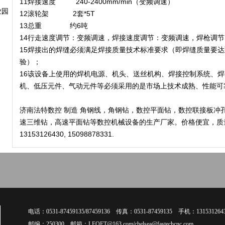
11焊接速度 240-2400mm/min（变频调速）
业园
12滚轮架 2套*5T
13总重 约6吨
14行走速度调节：变频调速，焊接速度调节：变频调速，焊枪调节：
15焊接出的焊缝必须满足焊接质量技术标准要求（即焊缝质量要达
验）；
16该设备上使用的焊机电源、机头、送丝机构、焊接控制系统、焊
机、低压元件、气动元件等必须采用的是市场上技术成熟、性能可
济南法特数控 制造 角钢线，角钢钻，数控平面钻，数控联接板冲
速三维钻，高速平面钻等数控机械设备的生产厂家。价格便宜，质量
13153126430, 15098878331.
电话：0531-87459135/87459136 传真：0531-87459135 手机：131531264
邮编：250300 邮箱：LFQFT@163.com/chelsea@fastechcnc.com